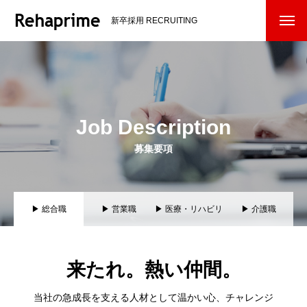
新卒採用 RECRUITING
Job Description
募集要項
▶ 総合職
▶ 営業職
▶ 医療・リハビリ
▶ 介護職
系専門職
来たれ。熱い仲間。
当社の急成長を支える人材として温かい心、
チャレンジ