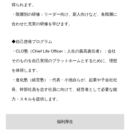
募集要項
得られます。
Requirements
・階層別の研修：リーダー向け、新人向けなど、各階層に
新卒採用エントリー
合わせた充実の研修を学びます。
募集要項
オンライン会社説明会
新卒採用エントリー
Instagram
◆自己啓発プログラム
・CLO塾（Chief Life Officer：人生の最高責任者）：会社
そのものを自己実現のプラットホームとするために、理想
を体得します。
・進化塾（経営塾）：代表・小池自らが、起業や子会社社
長、幹部社員を志す社員に向けて、経営者として必要な能
力・スキルを提供します。
福利厚生