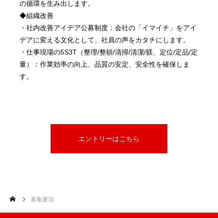
の循環を生み出します。
◆組織改善
・社内改善アイデア公募制度：会社の「イマイチ」をアイ
デアに変える文化として、社員の声をカタチにします。
・仕事現場の5S3T（整理/整頓/清掃/清潔/躾、定位/定品/定
量）：作業効率の向上、品質の安定、安全性を確保しま
す。
エントリーはこちら
募集要項