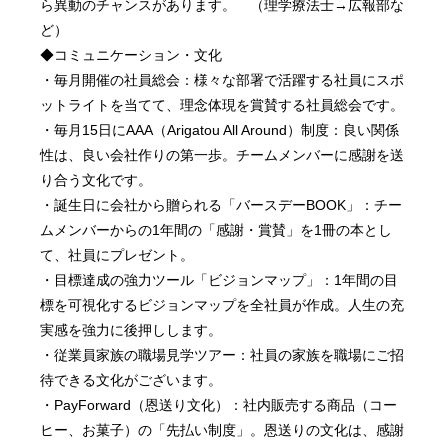
ら異動のチャンスがあります。 （理学療法士→広報部な
ど）
◆コミュニケーション・文化
・毎月開催の社員総会：様々な部署で活躍する社員にスポ
ットライトを当てて、理念体現を賞賛する社員総会です。
・毎月15日にAAA（Arigatou All Around）制度：良い関係
性は、良い会社作りの第一歩。チームメンバーに感謝を送
り合う文化です。
・誕生日に会社から贈られる「バースデーBOOK」：チー
ムメンバーからの1年間の「感謝・賞賛」を1冊の本とし
て、社員にプレゼント。
・目標達成の強力ツール「ビジョンマップ」：1年間の目
標を可視化するビジョンマップを全社員が作成。人生の充
実感を強力に後押しします。
・従業員家族の職場見学ツアー：社員の家族を職場にご招
待できる文化がございます。
・PayForward（恩送り文化）：社内販売する商品（コー
ヒー、お菓子）の「先払い制度」。恩送りの文化は、感謝