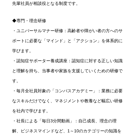
先輩社員が相談役となる制度です。
◆専門・理念研修
・ユニバーサルマナー研修：高齢者や障がい者の方へのサ
ポートに必要な「マインド」と「アクション」を体系的に
トップページへ
学びます。
Home
・認知症サポーター養成講座：認知症に対する正しい知識
リハプライムを知る
About
と理解を持ち、当事者や家族を支援していくための研修で
す。
人を知る
People
・毎月全社員対象の「コンパスアカデミー」：業務に必要
なスキルだけでなく、マネジメントや教養など幅広い研修
人材育成
Development
を社内で学びます。
・社長による「毎日3分間動画」：自己成長、理念の理
働く環境を知る
Workplace
解、ビジネスマインドなど、1～10のカテゴリーの知識を